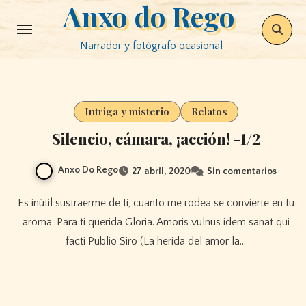
Anxo do Rego
Saltar
al
Narrador y fotógrafo ocasional
contenido
Intriga y misterio
Relatos
Silencio, cámara, ¡acción! -1/2
Anxo Do Rego
27 abril, 2020
Sin comentarios
Es inútil sustraerme de ti, cuanto me rodea se convierte en tu
aroma. Para ti querida Gloria. Amoris vulnus idem sanat qui
facti Publio Siro (La herida del amor la…