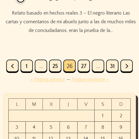
Relato basado en hechos reales 3 – El negro literario Las
cartas y comentarios de mi abuelo junto a las de muchos miles
de conciudadanos, eran la prueba de la…
Paginación
1
…
25
26
27
…
31
de
« Página anterior
—
Página siguiente »
entradas
L
M
X
J
V
S
D
1
2
3
4
5
6
7
8
9
10
11
12
13
14
15
16