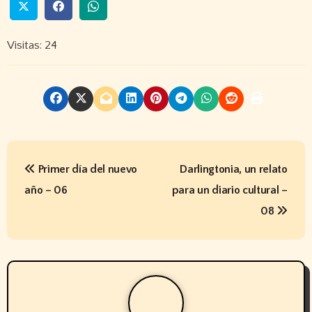
Visitas: 24
N
Primer día del nuevo
Darlingtonia, un relato
a
año – 06
para un diario cultural –
v
08
e
g
a