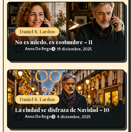
d
a
s
Daniel S. Lardon
No es miedo, es costumbre – 11
Anxo Do Rego
19 diciembre, 2025
Daniel S. Lardon
La ciudad se disfraza de Navidad – 10
Anxo Do Rego
4 diciembre, 2025