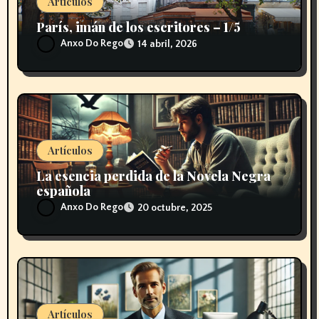
Artículos
n
París, imán de los escritores – 1/5
t
Anxo Do Rego
14 abril, 2026
r
a
d
a
Artículos
La esencia perdida de la Novela Negra
s
española
Anxo Do Rego
20 octubre, 2025
Artículos