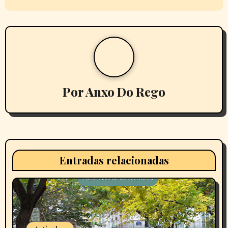
v
e
g
a
c
Por
Anxo Do Rego
i
ó
n
Entradas relacionadas
d
e
e