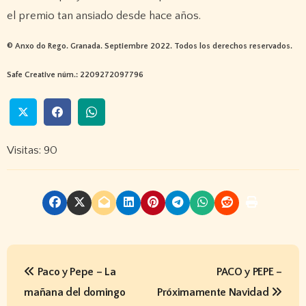
el premio tan ansiado desde hace años.
© Anxo do Rego. Granada. Septiembre 2022. Todos los derechos reservados.
Safe Creative núm.: 2209272097796
Visitas: 90
N
Paco y Pepe – La
PACO y PEPE –
a
mañana del domingo
Próximamente Navidad