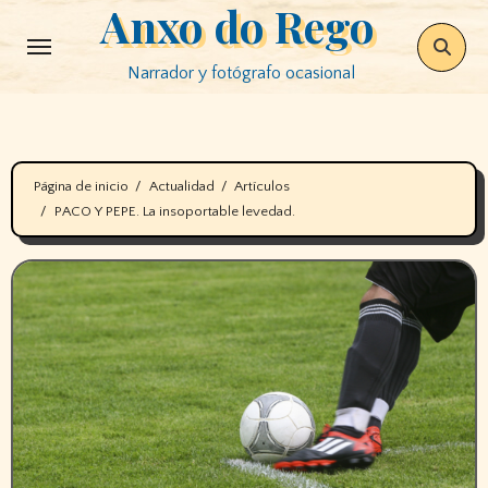
Anxo do Rego
Saltar
al
Narrador y fotógrafo ocasional
contenido
Página de inicio
Actualidad
Artículos
PACO Y PEPE. La insoportable levedad.