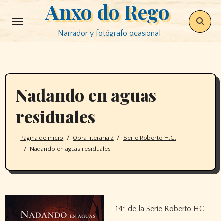
Anxo do Rego
Saltar
al
Narrador y fotógrafo ocasional
contenido
Nadando en aguas
residuales
Página de inicio
Obra literaria 2
Serie Roberto H.C.
Nadando en aguas residuales
14ª de la Serie Roberto HC.