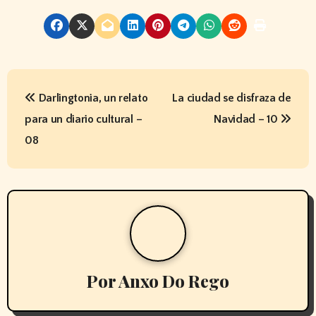
N
Darlingtonia, un relato
La ciudad se disfraza de
a
para un diario cultural –
Navidad – 10
v
08
e
g
a
c
Por
Anxo Do Rego
i
ó