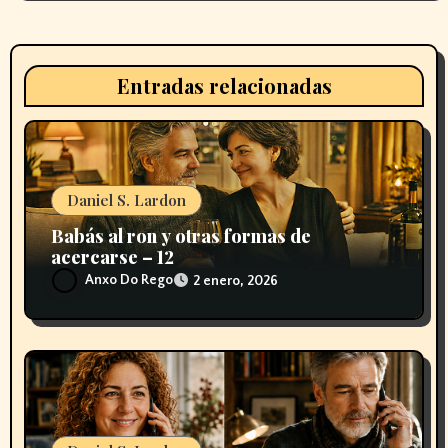
n
d
Entradas relacionadas
e
e
n
Daniel S. Lardon
t
Babás al ron y otras formas de
acercarse – 12
r
Anxo Do Rego
2 enero, 2026
a
d
a