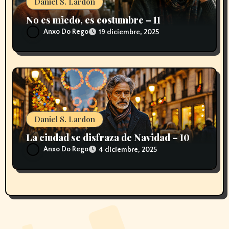
s
Daniel S. Lardon
No es miedo, es costumbre – 11
Anxo Do Rego
19 diciembre, 2025
Daniel S. Lardon
La ciudad se disfraza de Navidad – 10
Anxo Do Rego
4 diciembre, 2025