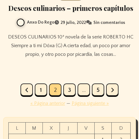
Deseos culinarios – primeros capítulos
Anxo Do Rego
29 julio, 2022
Sin comentarios
DESEOS CULINARIOS 10ª novela de la serie ROBERTO HC
Siempre a ti mi Dóxa (G) A cierta edad, un poco por amor
propio, y otro poco por picardía, las cosas…
Paginación
1
2
3
…
5
de
« Página anterior
—
Página siguiente »
entradas
L
M
X
J
V
S
D